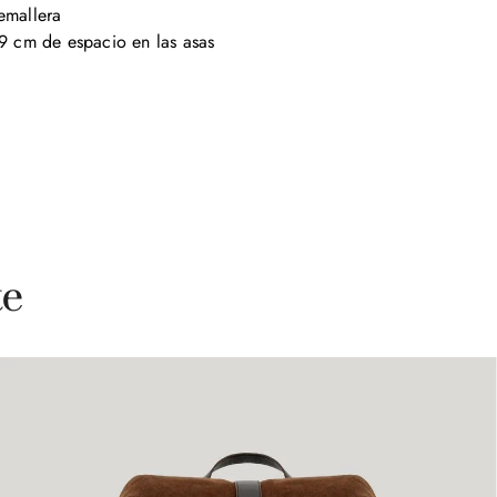
emallera

 cm de espacio en las asas

te