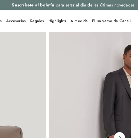
Suscríbete al boletín
para estar al día de las últimas novedades
s
Accesorios
Regalos
Highlights
A medida
El universo de Canali