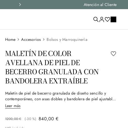
Envío exprés y devoluciones gratis en todos los p
Atención al Cliente
Accesorios
Bolsos y Marroquinerìa
MALETÍN DE COLOR
AVELLANA DE PIEL DE
BECERRO GRANULADA CON
BANDOLERA EXTRAÍBLE
Maletín de piel de becerro granulada de diseño sencillo y
contemporáneo, con asas dobles y bandolera de piel ajustable
y extraíble. El interior organizado con bolsillos multifuncionales
Leer más
y la trabilla trasera para trolley la hacen ideal para los viajes
diarios, combinando elegancia formal y practicidad en cada
840
,
00
€
1200
,
00
€
(-
30 %
)
detalle.