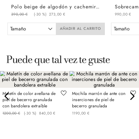
Polo beige de algodón y cachemir con ribetes en contraste
390
,
00
€
(-
30 %
)
273
,
00
€
990
,
00
€
Tamaño
Tamaño
AÑADIR AL CARRITO
Puede que tal vez te guste
Maletín de color avellana de
Mochila marrón de ante con
piel de becerro granulada
inserciones de piel de
con bandolera extraíble
becerro granulada
1200
,
00
€
(-
30 %
)
840
,
00
€
1190
,
00
€