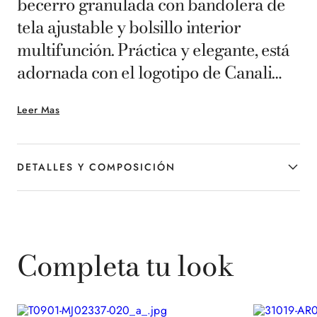
becerro granulada con bandolera de
tela ajustable y bolsillo interior
multifunción. Práctica y elegante, está
adornada con el logotipo de Canali
grabado en caliente. Combina estilo
Leer Mas
sofisticado y funcionalidad, ideal para
acompañar al hombre contemporáneo
en sus actividades diarias.
DETALLES Y COMPOSICIÓN
Completa tu look