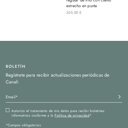
estrecho en punta
320
,
00
€
BOLETÍN
Regístrate para recibir actualizaciones periódicas de
Canali
Autorizo el tratamiento de mis datos para recibir boletines
informativos conforme a la
Política de privacidad
*.
*Campos obligatorios