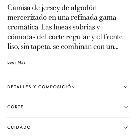
Camisa de jersey de algodón
mercerizado en una refinada gama
cromática. Las líneas sobrias y
cómodas del corte regular y el frente
liso, sin tapeta, se combinan con un
sofisticado cuello cutaway. Un básico
Leer Mas
casual del armario masculino para
quienes dominan el lenguaje de la
elegancia.
DETALLES Y COMPOSICIÓN
CORTE
CUIDADO