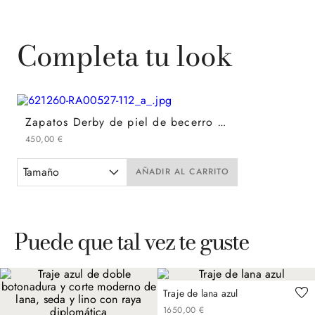
Completa tu look
Zapatos Derby de piel de becerro tamponada en negro
450
,
00
€
Tamaño
AÑADIR AL CARRITO
Puede que tal vez te guste
Traje de lana azul
1650
,
00
€