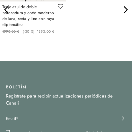
Traje azul de doble
botonadura y corte moderno
de lana, seda y lino con raya
diplomática
1990
,
00
€
(-
30 %
)
1393
,
00
€
BOLETÍN
Regístrate para recibir actualizaciones periódicas de
Canali