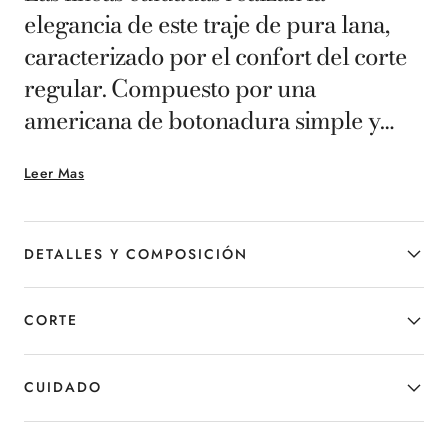
elegancia de este traje de pura lana,
caracterizado por el confort del corte
regular. Compuesto por una
americana de botonadura simple y
pantalones con un práctico diseño sin
Leer Mas
pinzas, está dedicado al hombre de
negocios que busca distinguirse por su
propio estilo.
DETALLES Y COMPOSICIÓN
CORTE
CUIDADO