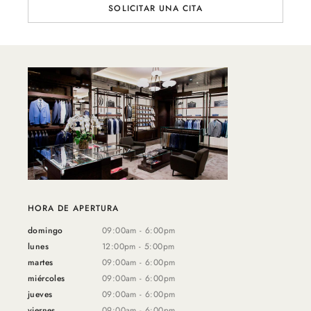
SOLICITAR UNA CITA
HORA DE APERTURA
domingo
09:00am - 6:00pm
lunes
12:00pm - 5:00pm
martes
09:00am - 6:00pm
miércoles
09:00am - 6:00pm
jueves
09:00am - 6:00pm
viernes
09:00am - 6:00pm