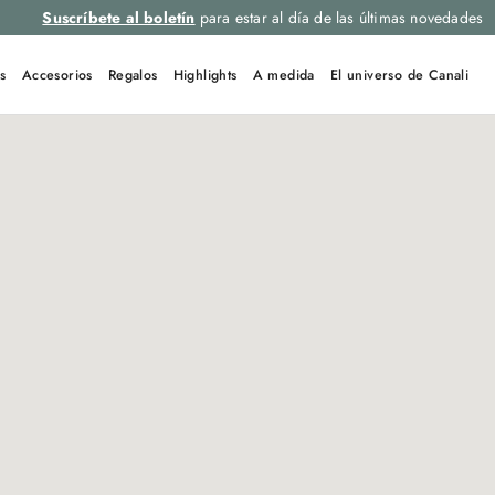
Suscríbete al boletín
para estar al día de las últimas novedades
s
Accesorios
Regalos
Highlights
A medida
El universo de Canali