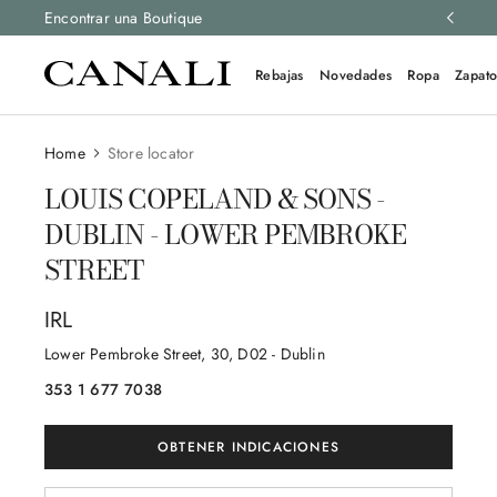
luciones gratis en todos los pedidos.
Encontrar una Boutique
Más información
Rebajas
Novedades
Ropa
Zapato
Home
Store locator
LOUIS COPELAND & SONS -
DUBLIN - LOWER PEMBROKE
STREET
IRL
Lower Pembroke Street
, 30
, D02
- Dublin
353 1 677 7038
OBTENER INDICACIONES