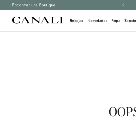
luciones gratis en todos los pedidos.
Encontrar una Boutique
Más información
Rebajas
Novedades
Ropa
Zapato
OOPS