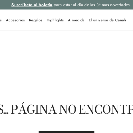
Suscríbete al boletín
para estar al día de las últimas novedades
s
Accesorios
Regalos
Highlights
A medida
El universo de Canali
ENLACES RÁPIDOS
22280
31019
U95607
... PÁGINA NO ENCON